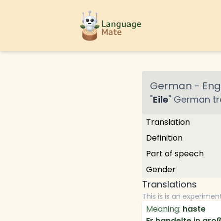
German
-
Engl
"
Eile
"
German
tr
Translation
Definition
Part of speech
Gender
Translations
This is is an experimen
Meaning:
haste
Er handelte in groß