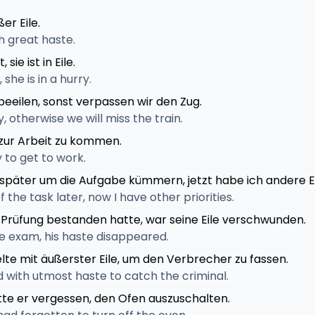
er Eile.
th great haste.
 sie ist in Eile.
she is in a hurry.
beeilen, sonst verpassen wir den Zug.
, otherwise we will miss the train.
g, zur Arbeit zu kommen.
y to get to work.
 später um die Aufgabe kümmern, jetzt habe ich andere Ei
of the task later, now I have other priorities.
 Prüfung bestanden hatte, war seine Eile verschwunden.
he exam, his haste disappeared.
delte mit äußerster Eile, um den Verbrecher zu fassen.
d with utmost haste to catch the criminal.
hatte er vergessen, den Ofen auszuschalten.