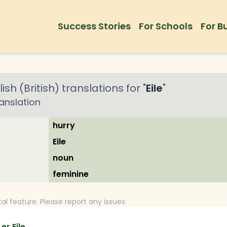
Success Stories
For Schools
For B
ish (British)
translations for "
Eile
"
anslation
hurry
Eile
noun
feminine
tal feature. Please report any issues.
er Eile.