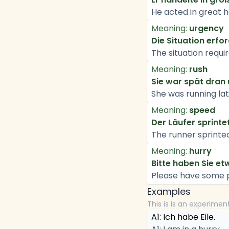
He acted in great h
Meaning:
urgency
Die Situation erfor
The situation requi
Meaning:
rush
Sie war spät dran 
She was running lat
Meaning:
speed
Der Läufer sprintet
The runner sprinted 
Meaning:
hurry
Bitte haben Sie etw
Please have some pa
Examples
This is is an experimen
A1: Ich habe Eile.