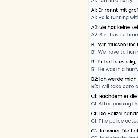
A1: I am in a hurry.
A1: Er rennt mit groß
A1: He is running wi
A2: Sie hat keine Zeit,
A2: She has no time, 
B1: Wir müssen uns 
B1: We have to hurry
B1: Er hatte es eili
B1: He was in a hurr
B2: Ich werde mich
B2: I will take care 
C1: Nachdem er die
C1: After passing t
C1: Die Polizei han
C1: The police acte
C2: In seiner Eile 