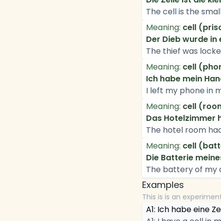
The cell is the smalle
Meaning:
cell (pris
Der Dieb wurde in e
The thief was locked
Meaning:
cell (pho
Ich habe mein Hand
I left my phone in m
Meaning:
cell (roo
Das Hotelzimmer ha
The hotel room had 
Meaning:
cell (bat
Die Batterie meines
The battery of my c
Examples
This is is an experimen
A1: Ich habe eine Z