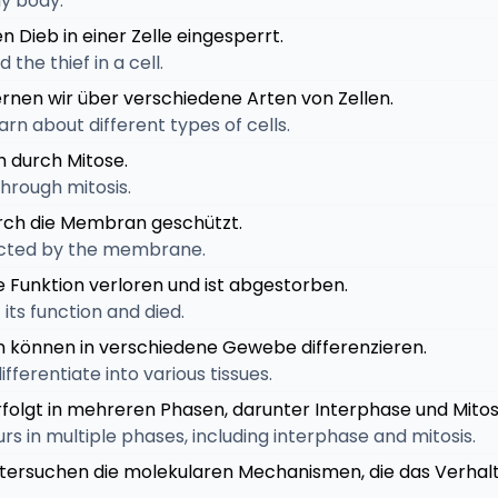
my body.
den Dieb in einer Zelle eingesperrt.
 the thief in a cell.
 lernen wir über verschiedene Arten von Zellen.
earn about different types of cells.
ich durch Mitose.
 through mitosis.
durch die Membran geschützt.
otected by the membrane.
hre Funktion verloren und ist abgestorben.
 its function and died.
n können in verschiedene Gewebe differenzieren.
ifferentiate into various tissues.
 erfolgt in mehreren Phasen, darunter Interphase und Mitos
curs in multiple phases, including interphase and mitosis.
ntersuchen die molekularen Mechanismen, die das Verhalt