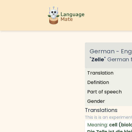
German
-
Engl
"
Zelle
"
German
t
Translation
Definition
Part of speech
Gender
Translations
This is is an experimen
Meaning:
cell (bio
Die Zelle ist die kl