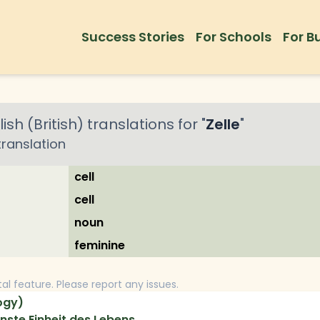
Success Stories
For Schools
For B
ish (British)
translations for "
Zelle
"
ranslation
cell
cell
noun
feminine
tal feature. Please report any issues.
logy)
einste Einheit des Lebens.