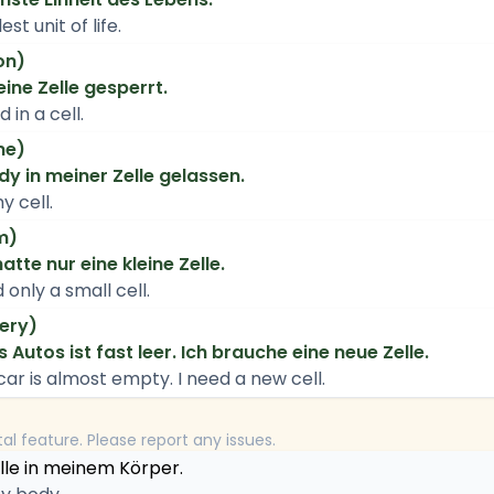
st unit of life.
on)
ine Zelle gesperrt.
 in a cell.
ne)
y in meiner Zelle gelassen.
y cell.
m)
tte nur eine kleine Zelle.
only a small cell.
tery)
 Autos ist fast leer. Ich brauche eine neue Zelle.
ar is almost empty. I need a new cell.
tal feature. Please report any issues.
elle in meinem Körper.