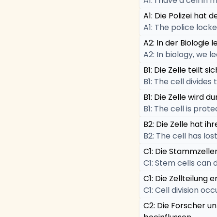
A1: I have a cell in 
A1: Die Polizei hat 
A1: The police locked
A2: In der Biologie
A2: In biology, we l
B1: Die Zelle teilt s
B1: The cell divides
B1: Die Zelle wird 
B1: The cell is pr
B2: Die Zelle hat i
B2: The cell has lost
C1: Die Stammzelle
C1: Stem cells can d
C1: Die Zellteilung
C1: Cell division oc
C2: Die Forscher u