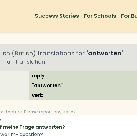
Success Stories
For Schools
For B
ish (British)
translations for "
antworten
"
rman
translation
reply
"antworten"
verb
tal feature. Please report any issues.
r
uf meine Frage antworten?
swer my question?