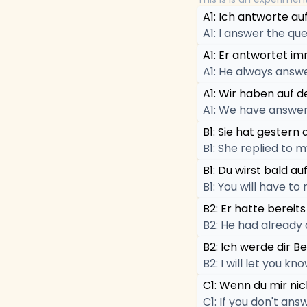
A1: Ich antworte auf
A1: I answer the que
A1: Er antwortet im
A1: He always answe
A1: Wir haben auf d
A1: We have answer
B1: Sie hat gestern
B1: She replied to 
B1: Du wirst bald a
B1: You will have to
B2: Er hatte bereits
B2: He had already
B2: Ich werde dir B
B2: I will let you k
C1: Wenn du mir nic
C1: If you don't ans