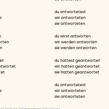
du antwortetest
e
wir antworteten
sie antworteten
n
du wirst antworten
orten
wir werden antworten
en
sie werden antworten
et
du hattest geantwortet
ntwortet
wir hatten geantwortet
tet
sie hatten geantwortet
du antwortetest
e
wir antworteten
sie antworteten
tal feature. Please report any issues.