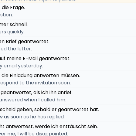
 die Frage.
stion.
mer schnell.
rs quickly.
en Brief geantwortet.
ed the letter.
 auf meine E-Mail geantwortet.
my email yesterday.
uf die Einladung antworten müssen.
 respond to the invitation soon.
 geantwortet, als ich ihn anrief.
 answered when I called him.
escheid geben, sobald er geantwortet hat.
now as soon as he has replied.
ht antwortest, werde ich enttäuscht sein.
wer me, I will be disappointed.