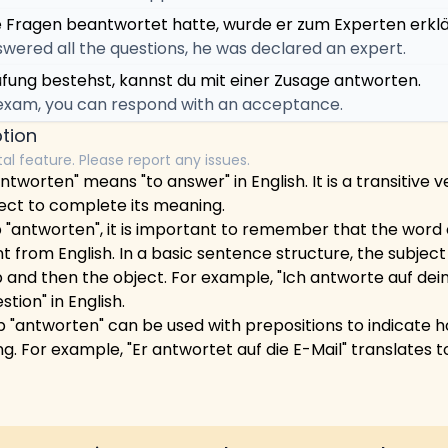
e Fragen beantwortet hatte, wurde er zum Experten erklä
swered all the questions, he was declared an expert.
üfung bestehst, kannst du mit einer Zusage antworten.
e exam, you can respond with an acceptance.
tion
tal feature. Please report any issues.
worten" means "to answer" in English. It is a transitive v
ject to complete its meaning.
 "antworten", it is important to remember that the word
nt from English. In a basic sentence structure, the subject
 and then the object. For example, "Ich antworte auf dei
stion" in English.
rb "antworten" can be used with prepositions to indicate
. For example, "Er antwortet auf die E-Mail" translates 