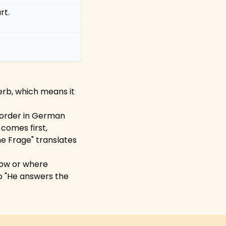
rt.
erb, which means it
 order in German
 comes first,
ne Frage" translates
 how or where
to "He answers the