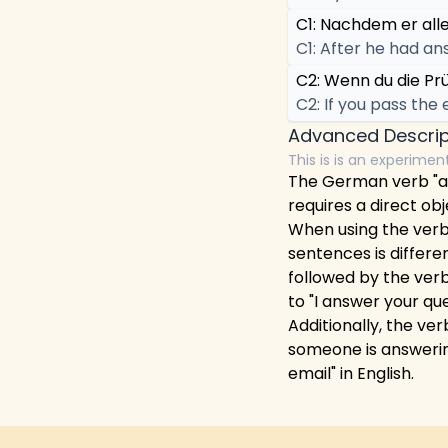
C1: Nachdem er all
C1: After he had an
C2: Wenn du die Pr
C2: If you pass th
Advanced Descrip
This is is an experimen
The German verb "ant
requires a direct ob
When using the verb
sentences is differe
followed by the verb
to "I answer your que
Additionally, the ve
someone is answering
email" in English.