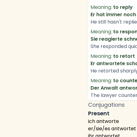
Meaning:
to reply
Er hat immer noch 
He still hasn't repl
Meaning:
to respo
Sie reagierte schn
She responded quic
Meaning:
to retort
Er antwortete schar
He retorted sharply
Meaning:
to count
Der Anwalt antwor
The lawyer counter
Conjugations
Present
ich antworte
er/sie/es antwortet
ihr antwortet