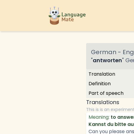
German
-
Engl
"
antworten
"
Ge
Translation
Definition
Part of speech
Translations
This is is an experimen
Meaning:
to answe
Kannst du bitte a
Can you please an