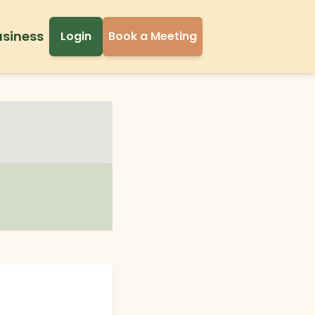
usiness
Login
Book a Meeting