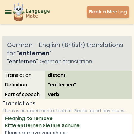
Book a Meeting
German
-
English (British)
translations
for "
entfernen
"
"
entfernen
"
German
translation
Translation
distant
Definition
"entfernen"
Part of speech
verb
Translations
This is is an experimental feature. Please report any issues.
Meaning:
to remove
Bitte entfernen Sie Ihre Schuhe.
Please remove your shoes.