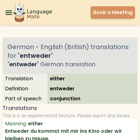
Book a Meeting
German
-
English (British)
translations
for "
entweder
"
"
entweder
"
German
translation
Translation
either
Definition
entweder
Part of speech
conjunction
Translations
This is is an experimental feature. Please report any issues.
Meaning:
either
Entweder du kommst mit mir ins Kino oder wir
bleiben zu Hause.