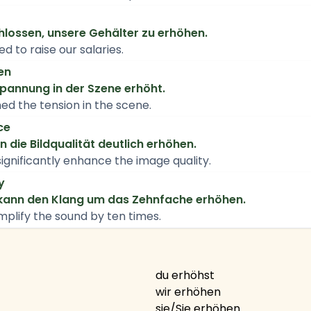
hlossen, unsere Gehälter zu erhöhen.
d to raise our salaries.
en
Spannung in der Szene erhöht.
ed the tension in the scene.
ce
n die Bildqualität deutlich erhöhen.
significantly enhance the image quality.
y
kann den Klang um das Zehnfache erhöhen.
plify the sound by ten times.
du erhöhst
wir erhöhen
sie/Sie erhöhen