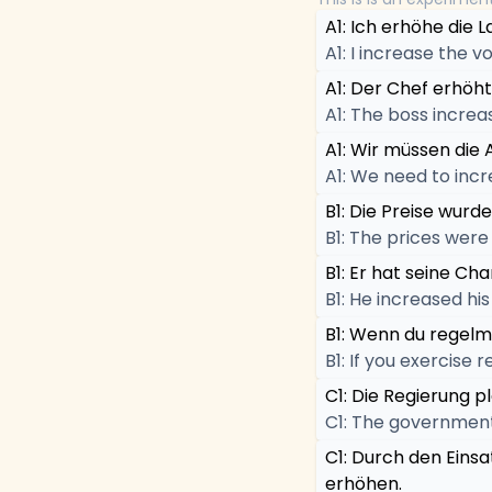
A1: Ich erhöhe die 
A1: I increase the v
A1: Der Chef erhöht
A1: The boss increa
A1: Wir müssen die
A1: We need to inc
B1: Die Preise wurd
B1: The prices were
B1: Er hat seine Ch
B1: He increased hi
B1: Wenn du regelm
B1: If you exercise
C1: Die Regierung p
C1: The government
C1: Durch den Eins
erhöhen.