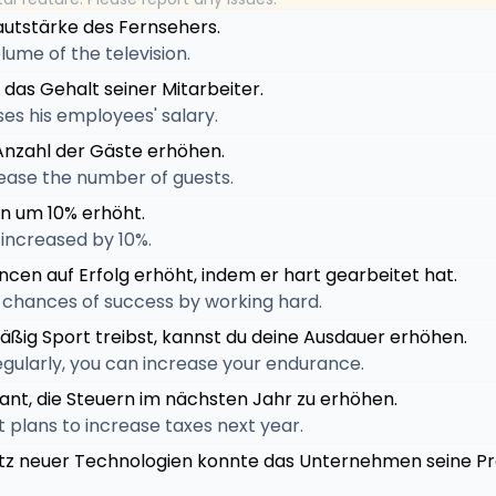
Lautstärke des Fernsehers.
olume of the television.
 das Gehalt seiner Mitarbeiter.
ses his employees' salary.
 Anzahl der Gäste erhöhen.
rease the number of guests.
en um 10% erhöht.
 increased by 10%.
ancen auf Erfolg erhöht, indem er hart gearbeitet hat.
s chances of success by working hard.
äßig Sport treibst, kannst du deine Ausdauer erhöhen.
 regularly, you can increase your endurance.
lant, die Steuern im nächsten Jahr zu erhöhen.
 plans to increase taxes next year.
atz neuer Technologien konnte das Unternehmen seine Pro