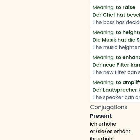
Meaning:
to raise
Der Chef hat besc
The boss has decide
Meaning:
to height
Die Musik hat die 
The music heighten
Meaning:
to enhan
Der neue Filter kan
The new filter can 
Meaning:
to amplif
Der Lautsprecher 
The speaker can am
Conjugations
Present
ich erhöhe
er/sie/es erhöht
ihr erhöht