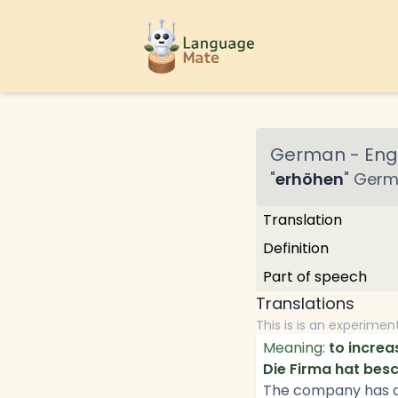
German
-
Engl
"
erhöhen
"
Germ
Translation
Definition
Part of speech
Translations
This is is an experimen
Meaning:
to increa
Die Firma hat besc
The company has de