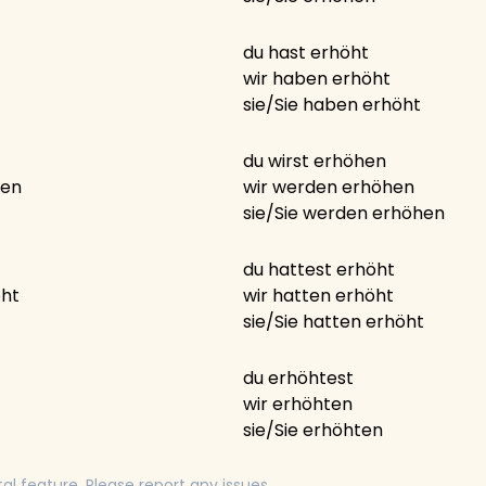
du hast erhöht
t
wir haben erhöht
sie/Sie haben erhöht
du wirst erhöhen
hen
wir werden erhöhen
sie/Sie werden erhöhen
du hattest erhöht
öht
wir hatten erhöht
sie/Sie hatten erhöht
du erhöhtest
wir erhöhten
sie/Sie erhöhten
tal feature. Please report any issues.