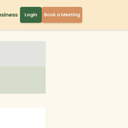
usiness
Login
Book a Meeting