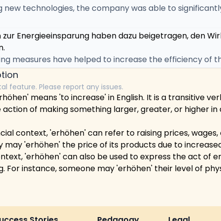
 new technologies, the company was able to significantly
 zur Energieeinsparung haben dazu beigetragen, den Wi
n.
ing measures have helped to increase the efficiency of t
tion
tal feature. Please report any issues.
öhen' means 'to increase' in English. It is a transitive v
action of making something larger, greater, or higher in q
ial context, 'erhöhen' can refer to raising prices, wages, 
may 'erhöhen' the price of its products due to increased
ontext, 'erhöhen' can also be used to express the act of 
 For instance, someone may 'erhöhen' their level of phys
uccess Stories
Pedagogy
Legal