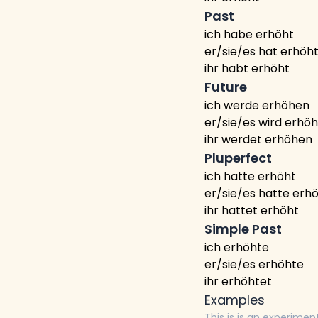
Past
ich habe erhöht
er/sie/es hat erhöh
ihr habt erhöht
Future
ich werde erhöhen
er/sie/es wird erhö
ihr werdet erhöhen
Pluperfect
ich hatte erhöht
er/sie/es hatte erh
ihr hattet erhöht
Simple Past
ich erhöhte
er/sie/es erhöhte
ihr erhöhtet
Examples
This is is an experimen