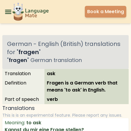
Book a Meeting
German
-
English (British)
translations
for "
fragen
"
"
fragen
"
German
translation
Translation
ask
Definition
Fragen is a German verb that
means 'to ask' in English.
Part of speech
verb
Translations
This is is an experimental feature. Please report any issues.
Meaning:
to ask
Kannst du mir eine Frage stellen?