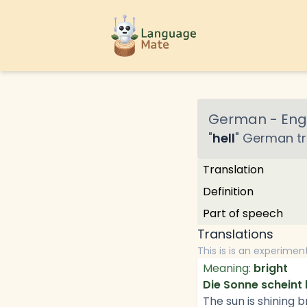
German
-
Engl
"
hell
"
German
tr
Translation
Definition
Part of speech
Translations
This is is an experimen
Meaning:
bright
Die Sonne scheint 
The sun is shining br