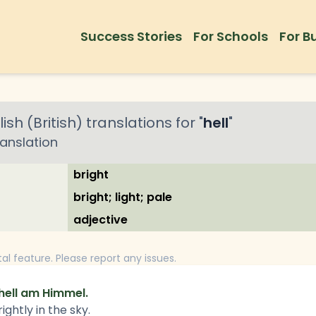
Success Stories
For Schools
For B
ish (British)
translations for "
hell
"
anslation
bright
bright; light; pale
adjective
tal feature. Please report any issues.
hell am Himmel.
ightly in the sky.