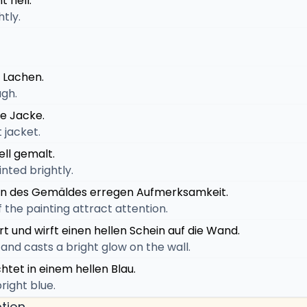
t hell.
tly.
s Lachen.
ugh.
le Jacke.
t jacket.
ell gemalt.
nted brightly.
ben des Gemäldes erregen Aufmerksamkeit.
f the painting attract attention.
ert und wirft einen hellen Schein auf die Wand.
 and casts a bright glow on the wall.
htet in einem hellen Blau.
right blue.
tion