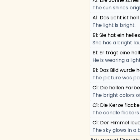
A1: Die Sonne schein
The sun shines brigh
A1: Das Licht ist hell.
The light is bright.
B1: Sie hat ein helle
She has a bright la
B1: Er trägt eine hel
He is wearing a ligh
B1: Das Bild wurde h
The picture was pai
C1: Die hellen Far
The bright colors o
C1: Die Kerze flack
The candle flickers
C1: Der Himmel leuc
The sky glows in a b
Advanced Descrip