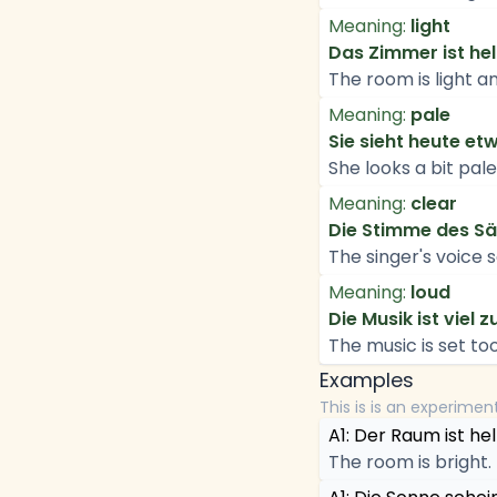
Meaning:
light
Das Zimmer ist hel
The room is light an
Meaning:
pale
Sie sieht heute etw
She looks a bit pale
Meaning:
clear
Die Stimme des Sän
The singer's voice 
Meaning:
loud
Die Musik ist viel zu
The music is set too
Examples
This is is an experimen
A1: Der Raum ist hell
The room is bright.