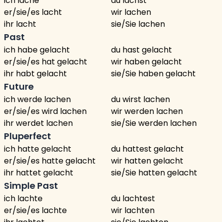
ich lache
du lachst
er/sie/es lacht
wir lachen
ihr lacht
sie/Sie lachen
Past
ich habe gelacht
du hast gelacht
er/sie/es hat gelacht
wir haben gelacht
ihr habt gelacht
sie/Sie haben gelacht
Future
ich werde lachen
du wirst lachen
er/sie/es wird lachen
wir werden lachen
ihr werdet lachen
sie/Sie werden lachen
Pluperfect
ich hatte gelacht
du hattest gelacht
er/sie/es hatte gelacht
wir hatten gelacht
ihr hattet gelacht
sie/Sie hatten gelacht
Simple Past
ich lachte
du lachtest
er/sie/es lachte
wir lachten