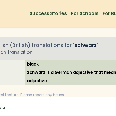
Success Stories
For Schools
For B
ish (British)
translations for "
schwarz
"
an
translation
black
Schwarz is a German adjective that means
adjective
tal feature. Please report any issues.
rz.