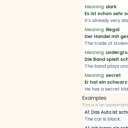
Meaning:
dark
Es ist schon sehr
It's already very da
Meaning:
illegal
Der Handel mit ge
The trade of stolen 
Meaning:
undergr
Die Band spielt sc
The band plays und
Meaning:
secret
Er hat ein schwarz
He has a secret bla
Examples
This is is an experimen
A1: Das Auto ist sch
The car is black.