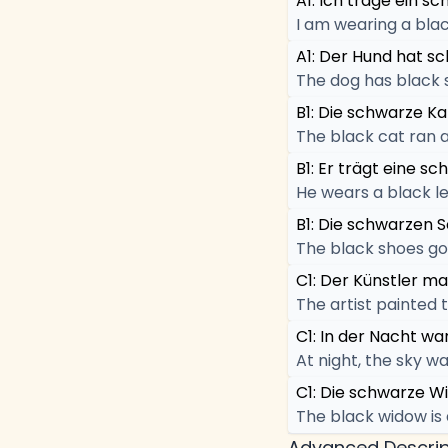
A1: Ich trage ein sc
I am wearing a blac
A1: Der Hund hat s
The dog has black 
B1: Die schwarze Kat
The black cat ran a
B1: Er trägt eine sc
He wears a black le
B1: Die schwarzen 
The black shoes go 
C1: Der Künstler ma
The artist painted 
C1: In der Nacht wa
At night, the sky wa
C1: Die schwarze Wit
The black widow is
Advanced Descrip