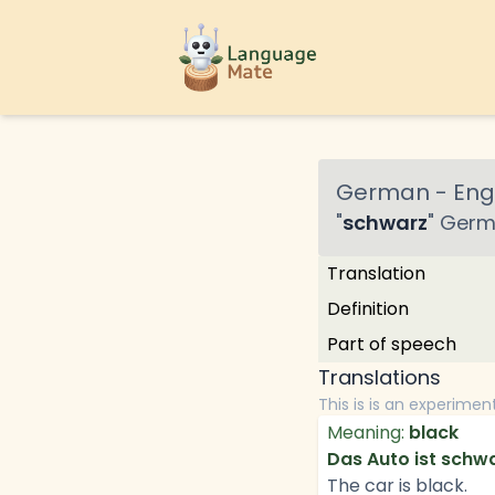
German
-
Engl
"
schwarz
"
Germ
Translation
Definition
Part of speech
Translations
This is is an experimen
Meaning:
black
Das Auto ist schwa
The car is black.