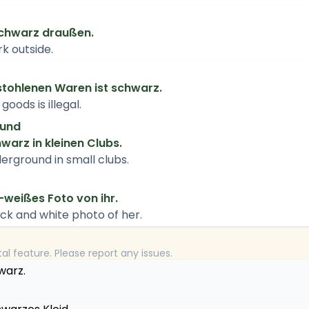
 schwarz draußen.
rk outside.
stohlenen Waren ist schwarz.
goods is illegal.
ound
hwarz in kleinen Clubs.
erground in small clubs.
-weißes Foto von ihr.
ck and white photo of her.
tal feature. Please report any issues.
warz.