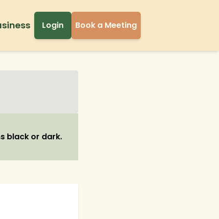
usiness
Login
Book a Meeting
 black or dark.