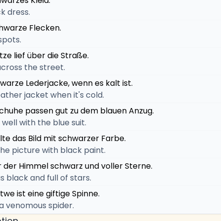
hwarzes Kleid.
k dress.
chwarze Flecken.
spots.
ze lief über die Straße.
cross the street.
hwarze Lederjacke, wenn es kalt ist.
ather jacket when it's cold.
Schuhe passen gut zu dem blauen Anzug.
well with the blue suit.
lte das Bild mit schwarzer Farbe.
the picture with black paint.
r der Himmel schwarz und voller Sterne.
s black and full of stars.
we ist eine giftige Spinne.
 a venomous spider.
tion