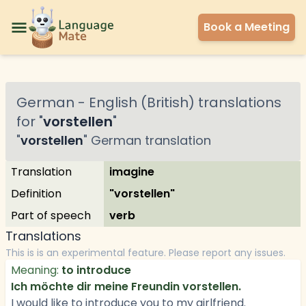
Book a Meeting
German
-
English (British)
translations
for "
vorstellen
"
"
vorstellen
"
German
translation
Translation
imagine
Definition
"vorstellen"
Part of speech
verb
Translations
This is is an experimental feature. Please report any issues.
Meaning:
to introduce
Ich möchte dir meine Freundin vorstellen.
I would like to introduce you to my girlfriend.