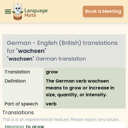
Book a Meeting
German
-
English (British)
translations
for "
wachsen
"
"
wachsen
"
German
translation
Translation
grow
Definition
The German verb wachsen
means to grow or increase in
size, quantity, or intensity.
Part of speech
verb
Translations
This is is an experimental feature. Please report any issues.
Meaning:
to grow