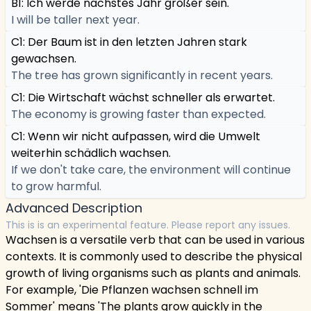
B1: Ich werde nächstes Jahr größer sein.
I will be taller next year.
C1: Der Baum ist in den letzten Jahren stark
gewachsen.
The tree has grown significantly in recent years.
C1: Die Wirtschaft wächst schneller als erwartet.
The economy is growing faster than expected.
C1: Wenn wir nicht aufpassen, wird die Umwelt
weiterhin schädlich wachsen.
If we don't take care, the environment will continue
to grow harmful.
Advanced Description
This is is an experimental feature. Please report any issues.
Wachsen is a versatile verb that can be used in various
contexts. It is commonly used to describe the physical
growth of living organisms such as plants and animals.
For example, 'Die Pflanzen wachsen schnell im
Sommer' means 'The plants grow quickly in the