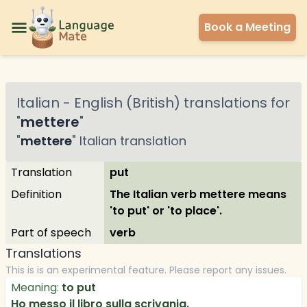
Book a Meeting
Italian
-
English (British)
translations for
"
mettere
"
"
mettere
"
Italian
translation
Translation
put
Definition
The Italian verb mettere means
'to put' or 'to place'.
Part of speech
verb
Translations
This is is an experimental feature. Please report any issues.
Meaning:
to put
Ho messo il libro sulla scrivania.