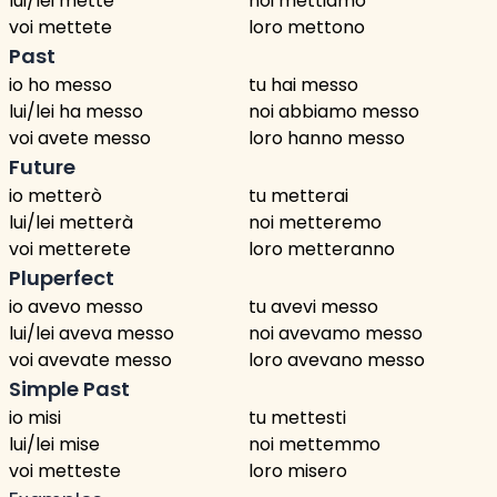
lui/lei mette
noi mettiamo
voi mettete
loro mettono
Past
io ho messo
tu hai messo
lui/lei ha messo
noi abbiamo messo
voi avete messo
loro hanno messo
Future
io metterò
tu metterai
lui/lei metterà
noi metteremo
voi metterete
loro metteranno
Pluperfect
io avevo messo
tu avevi messo
lui/lei aveva messo
noi avevamo messo
voi avevate messo
loro avevano messo
Simple Past
io misi
tu mettesti
lui/lei mise
noi mettemmo
voi metteste
loro misero