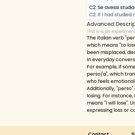
C2: Se avessi studia
C2: If I had studie
Advanced Descrip
This is is an experimen
The Italian verb "per
which means "to lose
been misplaced, dis
In everyday conversa
For example, if some
perso/a", which tran
who feels emotionall
Additionally, "perso
losing. For instance
means "I will lose". 
expressing loss or co
Contact
S