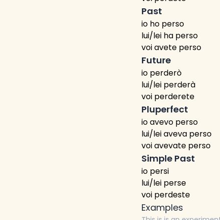
Past
io ho perso
lui/lei ha perso
voi avete perso
Future
io perderò
lui/lei perderà
voi perderete
Pluperfect
io avevo perso
lui/lei aveva perso
voi avevate perso
Simple Past
io persi
lui/lei perse
voi perdeste
Examples
This is is an experimen