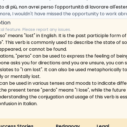
to di più, non avrei perso l'opportunità di lavorare all'este
d more, I wouldn't have missed the opportunity to work abr
tion
tal feature. Please report any issues.
so" means "lost" in English. It is the past participle form o
". This verb is commonly used to describe the state of s
appeared, or cannot be found.
tions, "perso" can be used to express the feeling of being
one asks you for directions and you are unsure, you can 
slates to "I am lost". It can also be used metaphorically 
y or mentally lost.
" can be used in various tenses and moods to indicate diff
, the present tense "perdo" means "I lose", while the futur
Understanding the conjugation and usage of this verb is ess
nfusion in Italian.
uccess Stories
Pedagogy
Legal