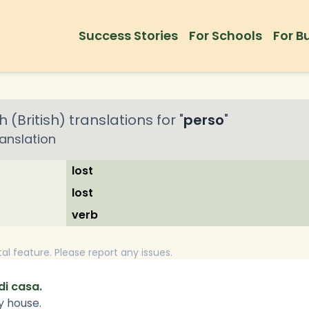
Success Stories
For Schools
For B
h (British)
translations for "
perso
"
anslation
lost
lost
verb
tal feature. Please report any issues.
di casa.
y house.