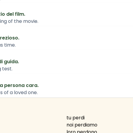
io del film.
ing of the movie.
rezioso.
s time.
i guida.
 test.
a persona cara.
s of a loved one.
tu perdi
noi perdiamo
loro perdono