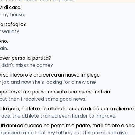
i di casa.
to my house.
 portafoglio?
r wallet?
eno.
ain.
n aver perso la partita?
u didn't miss the game?
erso il lavoro e ora cerca un nuovo impiego.
er job and now she's looking for a new one.
speranze, ma poi ho ricevuto una buona notizia.
, but then I received some good news.
la gara, l'atleta si è allenato ancora di più per migliorarsi
e race, the athlete trained even harder to improve.
lti anni da quando ho perso mio padre, ma il dolore è anc
passed since I lost my father, but the pain is still alive.