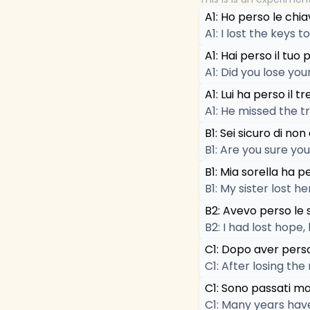
A1: Ho perso le chiav
A1: I lost the keys 
A1: Hai perso il tuo
A1: Did you lose you
A1: Lui ha perso il tr
A1: He missed the tr
B1: Sei sicuro di no
B1: Are you sure yo
B1: Mia sorella ha p
B1: My sister lost h
B2: Avevo perso le 
B2: I had lost hope
C1: Dopo aver perso 
C1: After losing th
C1: Sono passati mo
C1: Many years have 