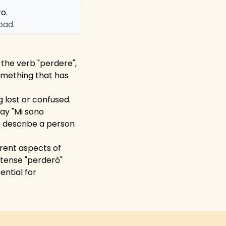
ro.
oad.
f the verb "perdere",
omething that has
 lost or confused.
say "Mi sono
to describe a person
erent aspects of
e tense "perderò"
ential for