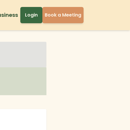
usiness
Login
Book a Meeting