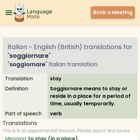
Book a Meeting
Italian
-
English (British)
translations for
"
soggiornare
"
"
soggiornare
"
Italian
translation
Translation
stay
Definition
Soggiornare means to stay or
reside in a place for a period of
time, usually temporarily.
Part of speech
verb
Translations
This is is an experimental feature. Please report any issues.
Meaning:
to stay (in a place)