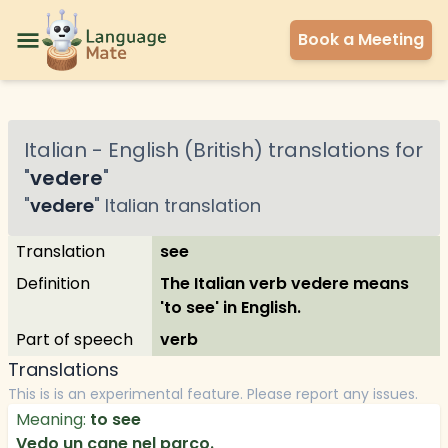
Book a Meeting
Italian
-
English (British)
translations for
"
vedere
"
"
vedere
"
Italian
translation
Translation
see
Definition
The Italian verb vedere means
'to see' in English.
Part of speech
verb
Translations
This is is an experimental feature. Please report any issues.
Meaning:
to see
Vedo un cane nel parco.