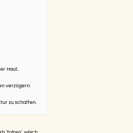
rer Haut.
en verzögern.
ktur zu schaffen.
rb 'falten', which