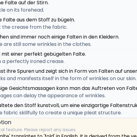
e Falte auf der Stirn.
le on its forehead.
ie Falte aus dem Stoff zu bügeln.
ut the crease from the fabric.
en sind immer noch einige Falten in den Kleidern.
 are still some wrinkles in the clothes.
d mit einer perfekt gebügelten Falte.
h a perfectly ironed crease.
ässt ihre Spuren und zeigt sich in Form von Falten auf unse
s and manifests itself in the form of wrinkles on our skin.
ßige Gesichtsmassagen kann man das Auftreten von Falt
sages can delay the appearance of wrinkles.
altete den Stoff kunstvoll, um eine einzigartige Faltenstru
e fabric skillfully to create a unique pleat structure.
tion
tal feature. Please report any issues.
e' translates to 'fold' in English. It is derived from the ve