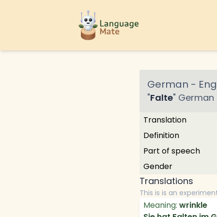
German
-
Engl
"
Falte
"
German
Translation
Definition
Part of speech
Gender
Translations
This is is an experimen
Meaning:
wrinkle
Sie hat Falten im G