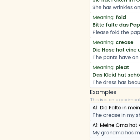
She has wrinkles on
Meaning:
fold
Bitte falte das Papi
Please fold the pape
Meaning:
crease
Die Hose hat eine 
The pants have an 
Meaning:
pleat
Das Kleid hat sch
The dress has beauti
Examples
This is is an experimen
A1: Die Falte in mei
The crease in my sh
A1: Meine Oma hat v
My grandma has ma