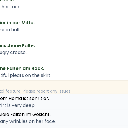
 her face.
er in der Mitte.
r in half.
unschöne Falte.
ugly crease.
öne Falten am Rock.
ful pleats on the skirt.
tal feature. Please report any issues.
nem Hemd ist sehr tief.
irt is very deep.
iele Falten im Gesicht.
ny wrinkles on her face.