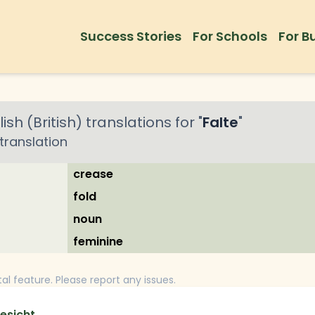
Success Stories
For Schools
For B
ish (British)
translations for "
Falte
"
translation
crease
fold
noun
feminine
tal feature. Please report any issues.
esicht.