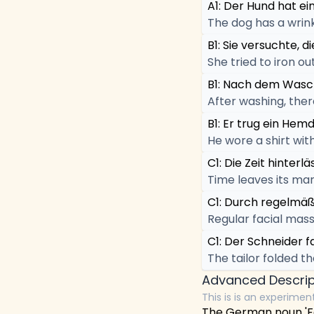
A1: Der Hund hat ein
The dog has a wrink
B1: Sie versuchte, d
She tried to iron o
B1: Nach dem Wasch
After washing, there
B1: Er trug ein Hem
He wore a shirt wit
C1: Die Zeit hinterl
Time leaves its mark
C1: Durch regelmä
Regular facial mas
C1: Der Schneider f
The tailor folded th
Advanced Descrip
This is is an experimen
The German noun 'Falt