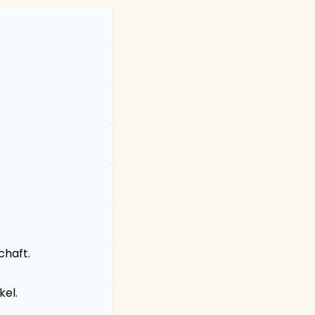
chaft.
kel.