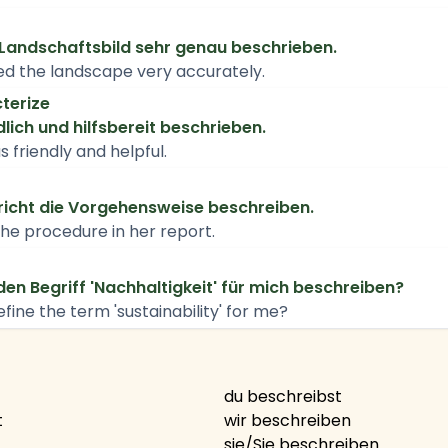
 Landschaftsbild sehr genau beschrieben.
ed the landscape very accurately.
terize
dlich und hilfsbereit beschrieben.
 friendly and helpful.
Bericht die Vorgehensweise beschreiben.
the procedure in her report.
den Begriff 'Nachhaltigkeit' für mich beschreiben?
fine the term 'sustainability' for me?
du beschreibst
t
wir beschreiben
sie/Sie beschreiben