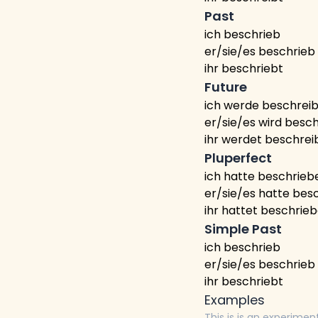
Past
ich beschrieb
er/sie/es beschrieb
ihr beschriebt
Future
ich werde beschrei
er/sie/es wird besc
ihr werdet beschrei
Pluperfect
ich hatte beschrieb
er/sie/es hatte bes
ihr hattet beschrie
Simple Past
ich beschrieb
er/sie/es beschrieb
ihr beschriebt
Examples
This is is an experimen