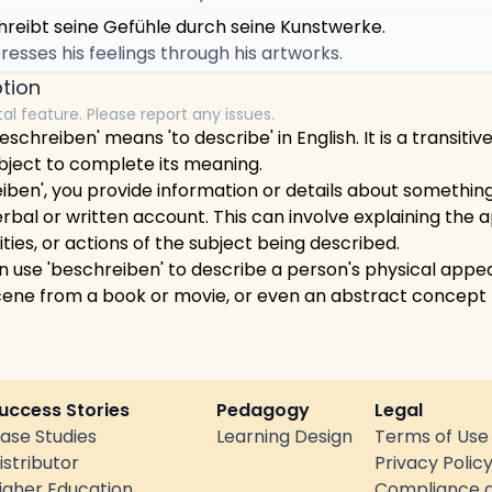
hreibt seine Gefühle durch seine Kunstwerke.
resses his feelings through his artworks.
tion
tal feature. Please report any issues.
chreiben' means 'to describe' in English. It is a transiti
 object to complete its meaning.
iben', you provide information or details about somethin
verbal or written account. This can involve explaining the
ities, or actions of the subject being described.
n use 'beschreiben' to describe a person's physical appe
cene from a book or movie, or even an abstract concept l
uccess Stories
Pedagogy
Legal
ase Studies
Learning Design
Terms of Use
istributor
Privacy Polic
igher Education
Compliance a