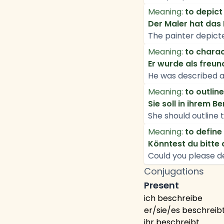
Meaning:
to depict
Der Maler hat das
The painter depict
Meaning:
to charac
Er wurde als freun
He was described as
Meaning:
to outline
Sie soll in ihrem 
She should outline 
Meaning:
to define
Könntest du bitte 
Could you please de
Conjugations
Present
ich beschreibe
er/sie/es beschreib
ihr beschreibt