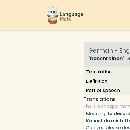
German
-
Engl
"
beschreiben
"
G
Translation
Definition
Part of speech
Translations
This is is an experimen
Meaning:
to descri
Kannst du mir bitt
Can you please des