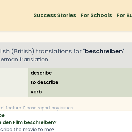
Success Stories
For Schools
For B
ish (British)
translations for "
beschreiben
"
erman
translation
describe
to describe
verb
tal feature. Please report any issues.
be
e den Film beschreiben?
cribe the movie to me?