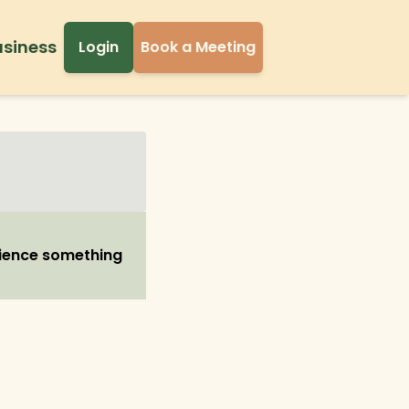
usiness
Login
Book a Meeting
rience something