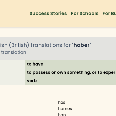
Success Stories
For Schools
For B
ish (British)
translations for "
haber
"
translation
to have
to possess or own something, or to expe
verb
has
hemos
han