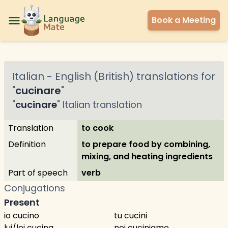
Book a Meeting
Italian
-
English (British)
translations for
"
cucinare
"
"
cucinare
"
Italian
translation
Translation
to cook
Definition
to prepare food by combining,
mixing, and heating ingredients
Part of speech
verb
Conjugations
Present
io cucino
tu cucini
lui/lei cucina
noi cuciniamo